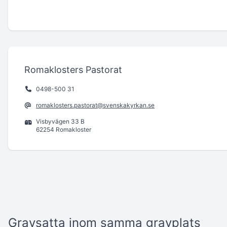
Romaklosters Pastorat
0498-500 31
romaklosters.pastorat@svenskakyrkan.se
Visbyvägen 33 B
62254 Romakloster
Gravsatta inom samma gravplats