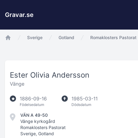
Gravar.se
Sverige
Gotland
Romaklosters Pastorat
app.Start
Ester Olivia Andersson
Vänge
1886-09-16
1985-03-11
Födelsedatum
Dödsdatum
VÄN A 49-50
Vänge kyrkogård
Romaklosters Pastorat
Sverige, Gotland