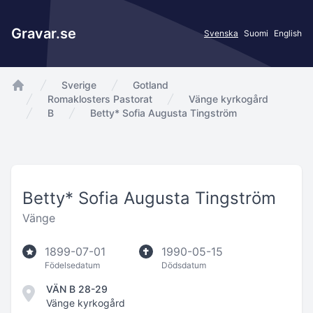
Gravar.se
Svenska
Suomi
English
Sverige
Gotland
app.Start
Romaklosters Pastorat
Vänge kyrkogård
B
Betty* Sofia Augusta Tingström
Betty* Sofia Augusta Tingström
Vänge
1899-07-01
1990-05-15
Födelsedatum
Dödsdatum
VÄN B 28-29
Vänge kyrkogård