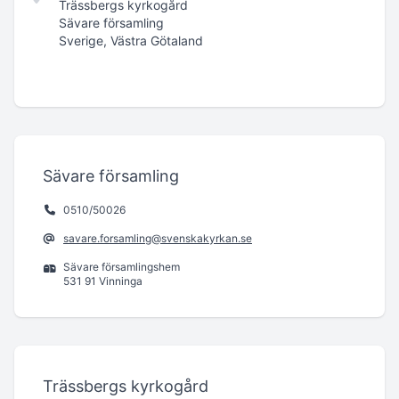
Trässbergs kyrkogård
Sävare församling
Sverige, Västra Götaland
Sävare församling
0510/50026
savare.forsamling@svenskakyrkan.se
Sävare församlingshem
531 91 Vinninga
Trässbergs kyrkogård