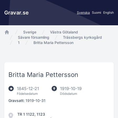
Gravar.se
Svenska
Suomi
English
Sverige
Västra Götaland
app.Start
Sävare församling
Trässbergs kyrkogård
1
Britta Maria Pettersson
Britta Maria Pettersson
1845-12-21
1919-10-19
Födelsedatum
Dödsdatum
Gravsatt:
1919-10-31
TR 1 1122, 1123