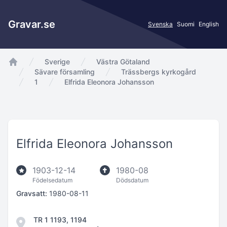
Gravar.se
Svenska
Suomi
English
Sverige
Västra Götaland
app.Start
Sävare församling
Trässbergs kyrkogård
1
Elfrida Eleonora Johansson
Elfrida Eleonora Johansson
1903-12-14
1980-08
Födelsedatum
Dödsdatum
Gravsatt:
1980-08-11
TR 1 1193, 1194