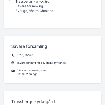
Trässbergs kyrkogård
Sävare församling
Sverige, Västra Götaland
Sävare församling
0510/50026
savare.forsamling@svenskakyrkan.se
Sävare församlingshem
531 91 Vinninga
Trässbergs kyrkogård