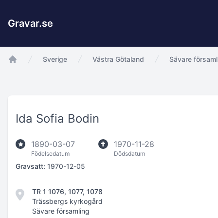
Gravar.se
Sverige
Västra Götaland
Sävare församl
app.Start
Ida Sofia Bodin
1890-03-07
1970-11-28
Födelsedatum
Dödsdatum
Gravsatt:
1970-12-05
TR 1 1076, 1077, 1078
Trässbergs kyrkogård
Sävare församling