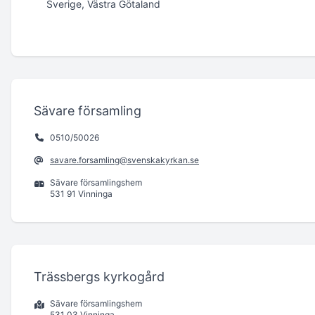
Sverige, Västra Götaland
Sävare församling
0510/50026
savare.forsamling@svenskakyrkan.se
Sävare församlingshem
531 91 Vinninga
Trässbergs kyrkogård
Sävare församlingshem
531 03 Vinninga