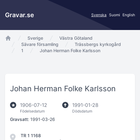
Gravar.se
Svenska
Suomi
English
Sverige
Västra Götaland
app.Start
Sävare församling
Trässbergs kyrkogård
1
Johan Herman Folke Karlsson
Johan Herman Folke Karlsson
1906-07-12
1991-01-28
Födelsedatum
Dödsdatum
Gravsatt:
1991-03-26
TR 1 1168