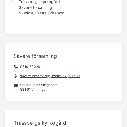
Trässbergs kyrkogård
Sävare församling
Sverige, Västra Götaland
Sävare församling
0510/50026
savare.forsamling@svenskakyrkan.se
Sävare församlingshem
531 91 Vinninga
Trässbergs kyrkogård