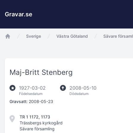
Gravar.se
Sverige
Västra Götaland
Sävare församl
app.Start
Maj-Britt Stenberg
1927-03-02
2008-05-10
Födelsedatum
Dödsdatum
Gravsatt:
2008-05-23
TR 1 1172, 1173
Trässbergs kyrkogård
Sävare församling