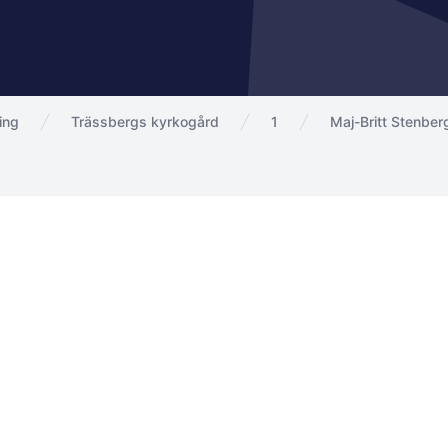
ing
Trässbergs kyrkogård
1
Maj-Britt Stenber