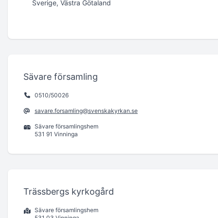
Sverige, Västra Götaland
Sävare församling
0510/50026
savare.forsamling@svenskakyrkan.se
Sävare församlingshem
531 91 Vinninga
Trässbergs kyrkogård
Sävare församlingshem
531 03 Vinninga