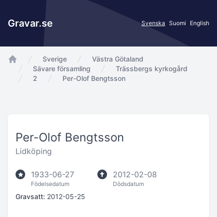
Gravar.se
Svenska
Suomi
English
Sverige
Västra Götaland
app.Start
Sävare församling
Trässbergs kyrkogård
2
Per-Olof Bengtsson
Per-Olof Bengtsson
Lidköping
1933-06-27
2012-02-08
Födelsedatum
Dödsdatum
Gravsatt:
2012-05-25