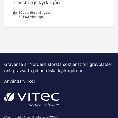
Trässbergs kyrkogård
Sävare församlingshem
531 03 Vinninga
Gravar.se är Nordens största söktjänst för gravplatser
och gravsatta på nordiska kyrkogårdar.
Användarvillkor
Copyright Vitec Software 2026