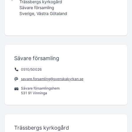
Trässbergs kyrkogård
Sävare församling
Sverige, Västra Götaland
Sävare församling
0510/50026
savare.forsamling@svenskakyrkan.se
Sävare församlingshem
531 91 Vinninga
Trässbergs kyrkogård