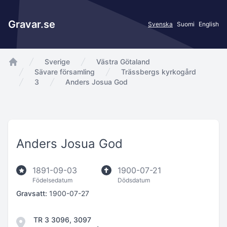
Gravar.se
Svenska
Suomi
English
Sverige
Västra Götaland
app.Start
Sävare församling
Trässbergs kyrkogård
3
Anders Josua God
Anders Josua God
1891-09-03
1900-07-21
Födelsedatum
Dödsdatum
Gravsatt:
1900-07-27
TR 3 3096, 3097