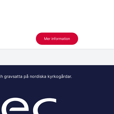
Mer information
ch gravsatta på nordiska kyrkogårdar.