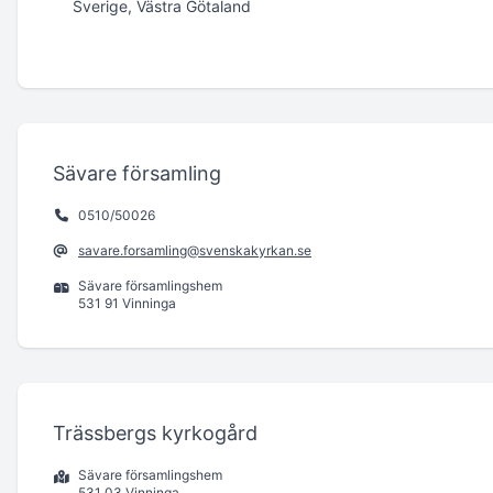
Sverige, Västra Götaland
Sävare församling
0510/50026
savare.forsamling@svenskakyrkan.se
Sävare församlingshem
531 91 Vinninga
Trässbergs kyrkogård
Sävare församlingshem
531 03 Vinninga