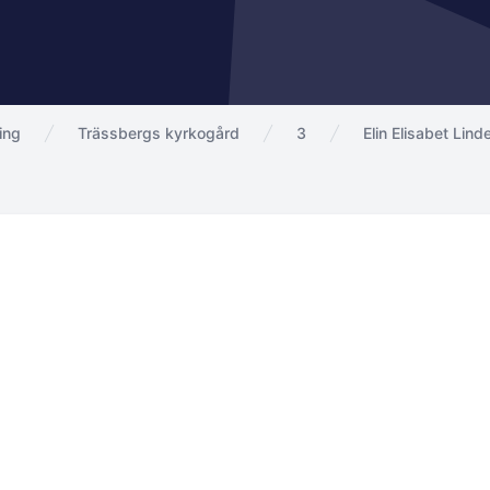
ing
Trässbergs kyrkogård
3
Elin Elisabet Lind