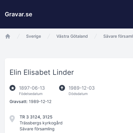
Gravar.se
Sverige
Västra Götaland
Sävare församl
app.Start
Elin Elisabet Linder
1897-06-13
1989-12-03
Födelsedatum
Dödsdatum
Gravsatt:
1989-12-12
TR 3 3124, 3125
Trässbergs kyrkogård
Sävare församling