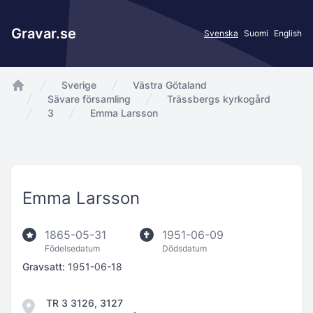
Gravar.se
Svenska
Suomi
English
Sverige
Västra Götaland
app.Start
Sävare församling
Trässbergs kyrkogård
3
Emma Larsson
Emma Larsson
1865-05-31
1951-06-09
Födelsedatum
Dödsdatum
Gravsatt:
1951-06-18
TR 3 3126, 3127