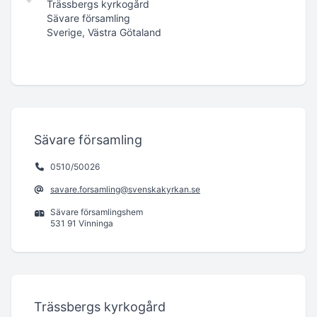
Trässbergs kyrkogård
Sävare församling
Sverige, Västra Götaland
Sävare församling
0510/50026
savare.forsamling@svenskakyrkan.se
Sävare församlingshem
531 91 Vinninga
Trässbergs kyrkogård