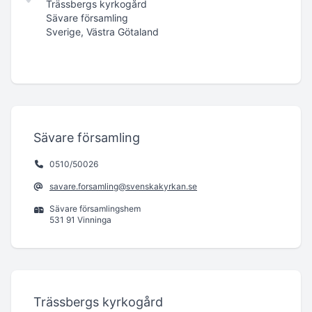
Trässbergs kyrkogård
Sävare församling
Sverige, Västra Götaland
Sävare församling
0510/50026
savare.forsamling@svenskakyrkan.se
Sävare församlingshem
531 91 Vinninga
Trässbergs kyrkogård