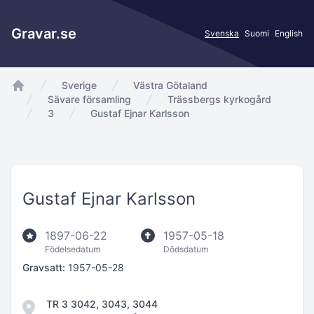
Gravar.se
Svenska
Suomi
English
Sverige
Västra Götaland
app.Start
Sävare församling
Trässbergs kyrkogård
3
Gustaf Ejnar Karlsson
Gustaf Ejnar Karlsson
1897-06-22
1957-05-18
Födelsedatum
Dödsdatum
Gravsatt:
1957-05-28
TR 3 3042, 3043, 3044