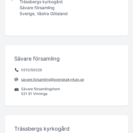
Trässbergs kyrkogård
Sävare församling
Sverige, Västra Götaland
Sävare församling
0510/50026
savare.forsamling@svenskakyrkan.se
Sävare församlingshem
531 91 Vinninga
Trässbergs kyrkogård