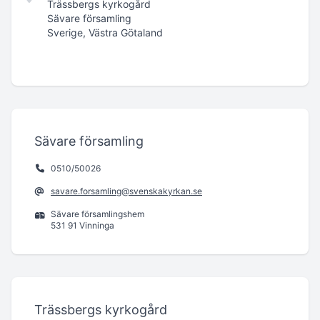
Trässbergs kyrkogård
Sävare församling
Sverige, Västra Götaland
Sävare församling
0510/50026
savare.forsamling@svenskakyrkan.se
Sävare församlingshem
531 91 Vinninga
Trässbergs kyrkogård