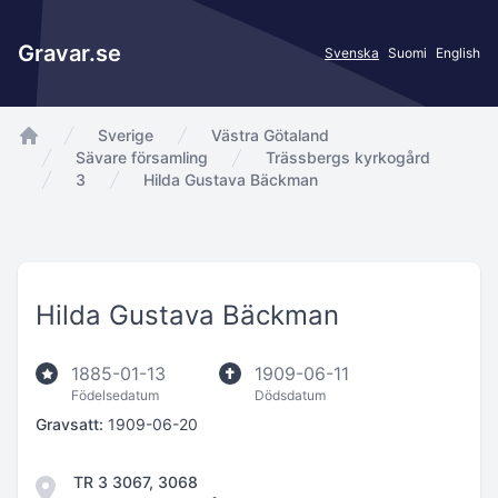
Gravar.se
Svenska
Suomi
English
Sverige
Västra Götaland
app.Start
Sävare församling
Trässbergs kyrkogård
3
Hilda Gustava Bäckman
Hilda Gustava Bäckman
1885-01-13
1909-06-11
Födelsedatum
Dödsdatum
Gravsatt:
1909-06-20
TR 3 3067, 3068