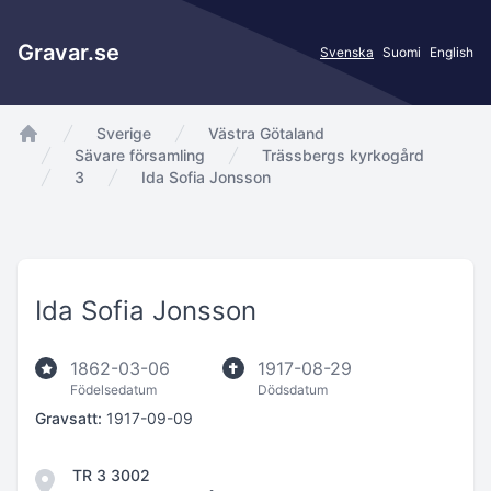
Gravar.se
Svenska
Suomi
English
Sverige
Västra Götaland
app.Start
Sävare församling
Trässbergs kyrkogård
3
Ida Sofia Jonsson
Ida Sofia Jonsson
1862-03-06
1917-08-29
Födelsedatum
Dödsdatum
Gravsatt:
1917-09-09
TR 3 3002