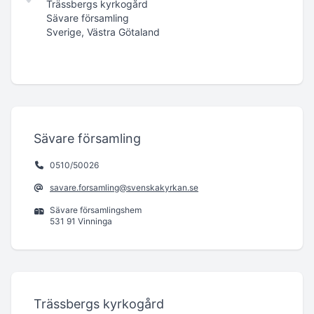
Trässbergs kyrkogård
Sävare församling
Sverige, Västra Götaland
Sävare församling
0510/50026
savare.forsamling@svenskakyrkan.se
Sävare församlingshem
531 91 Vinninga
Trässbergs kyrkogård