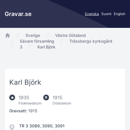
Gravar.se
Svenska
Suomi
English
Sverige
Västra Götaland
app.Start
Sävare församling
Trässbergs kyrkogård
3
Karl Björk
Karl Björk
1935
1915
Födelsedatum
Dödsdatum
Gravsatt:
1915
TR 3 3089, 3090, 3091