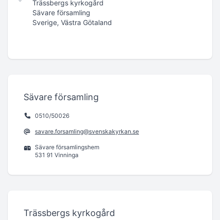
Trässbergs kyrkogård
Sävare församling
Sverige, Västra Götaland
Sävare församling
0510/50026
savare.forsamling@svenskakyrkan.se
Sävare församlingshem
531 91 Vinninga
Trässbergs kyrkogård