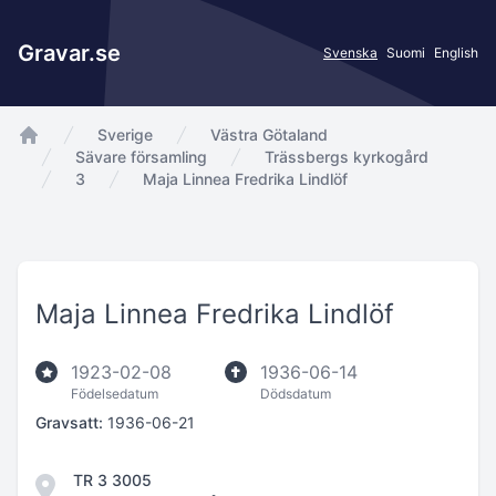
Gravar.se
Svenska
Suomi
English
Sverige
Västra Götaland
app.Start
Sävare församling
Trässbergs kyrkogård
3
Maja Linnea Fredrika Lindlöf
Maja Linnea Fredrika Lindlöf
1923-02-08
1936-06-14
Födelsedatum
Dödsdatum
Gravsatt:
1936-06-21
TR 3 3005