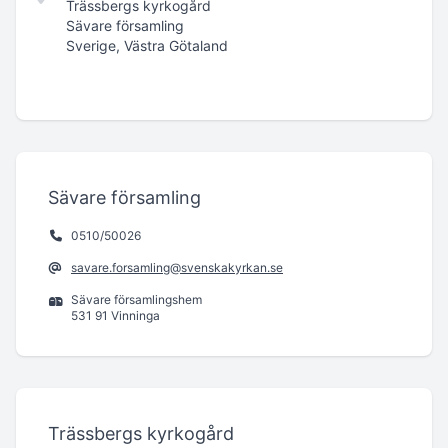
Trässbergs kyrkogård
Sävare församling
Sverige, Västra Götaland
Sävare församling
0510/50026
savare.forsamling@svenskakyrkan.se
Sävare församlingshem
531 91 Vinninga
Trässbergs kyrkogård