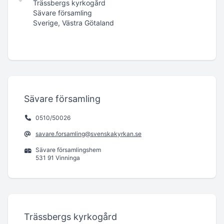
Trässbergs kyrkogård
Sävare församling
Sverige, Västra Götaland
Sävare församling
0510/50026
savare.forsamling@svenskakyrkan.se
Sävare församlingshem
531 91 Vinninga
Trässbergs kyrkogård