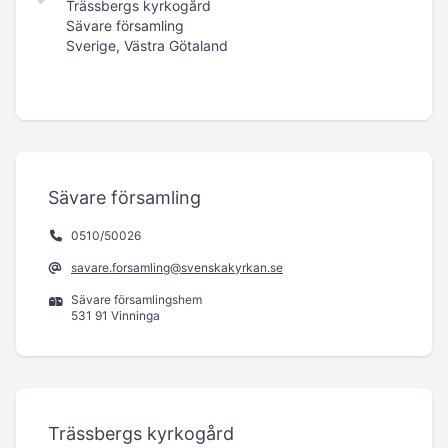
Trässbergs kyrkogård
Sävare församling
Sverige, Västra Götaland
Sävare församling
0510/50026
savare.forsamling@svenskakyrkan.se
Sävare församlingshem
531 91 Vinninga
Trässbergs kyrkogård