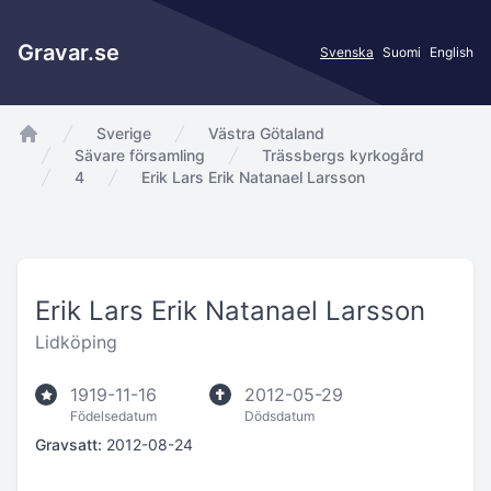
Gravar.se
Svenska
Suomi
English
Sverige
Västra Götaland
app.Start
Sävare församling
Trässbergs kyrkogård
4
Erik Lars Erik Natanael Larsson
Erik Lars Erik Natanael Larsson
Lidköping
1919-11-16
2012-05-29
Födelsedatum
Dödsdatum
Gravsatt:
2012-08-24