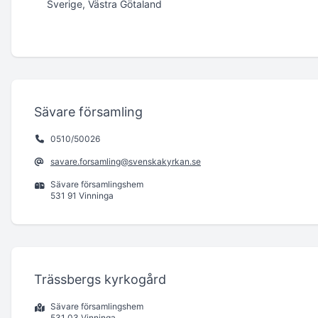
Sverige, Västra Götaland
Sävare församling
0510/50026
savare.forsamling@svenskakyrkan.se
Sävare församlingshem
531 91 Vinninga
Trässbergs kyrkogård
Sävare församlingshem
531 03 Vinninga