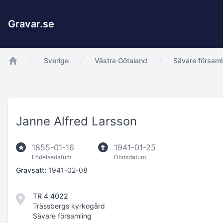
Gravar.se
Sverige
Västra Götaland
Sävare församl
app.Start
Janne Alfred Larsson
1855-01-16
1941-01-25
Födelsedatum
Dödsdatum
Gravsatt:
1941-02-08
TR 4 4022
Trässbergs kyrkogård
Sävare församling