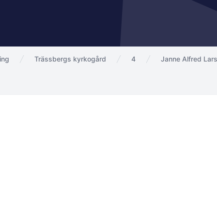
ing
Trässbergs kyrkogård
4
Janne Alfred Lar