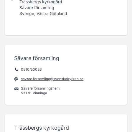
Trässbergs kyrkogård
Sävare församling
Sverige, Västra Götaland
Sävare församling
0510/50026
savare.forsamling@svenskakyrkan.se
Sävare församlingshem
531 91 Vinninga
Trässbergs kyrkogård