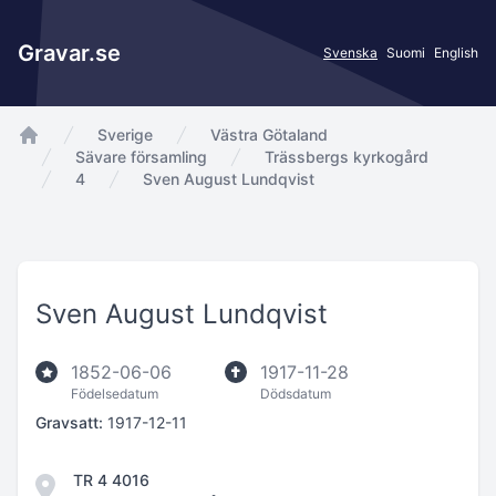
Gravar.se
Svenska
Suomi
English
Sverige
Västra Götaland
app.Start
Sävare församling
Trässbergs kyrkogård
4
Sven August Lundqvist
Sven August Lundqvist
1852-06-06
1917-11-28
Födelsedatum
Dödsdatum
Gravsatt:
1917-12-11
TR 4 4016