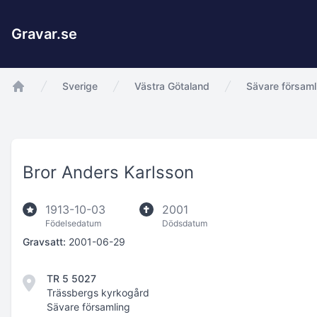
Gravar.se
Sverige
Västra Götaland
Sävare församl
app.Start
Bror Anders Karlsson
1913-10-03
2001
Födelsedatum
Dödsdatum
Gravsatt:
2001-06-29
TR 5 5027
Trässbergs kyrkogård
Sävare församling