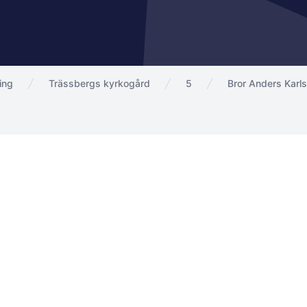
ing
Trässbergs kyrkogård
5
Bror Anders Karl