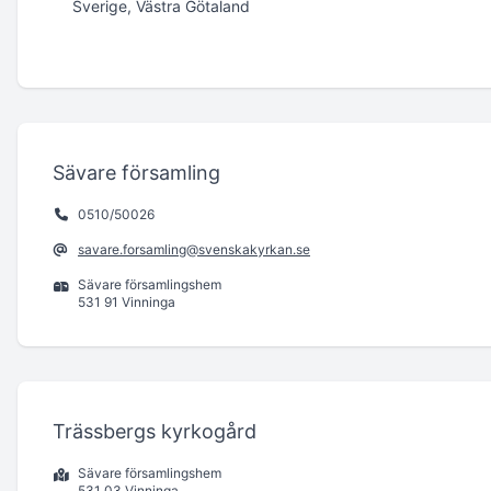
Sverige, Västra Götaland
Sävare församling
0510/50026
savare.forsamling@svenskakyrkan.se
Sävare församlingshem
531 91 Vinninga
Trässbergs kyrkogård
Sävare församlingshem
531 03 Vinninga