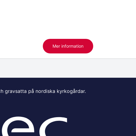
Mer information
ch gravsatta på nordiska kyrkogårdar.