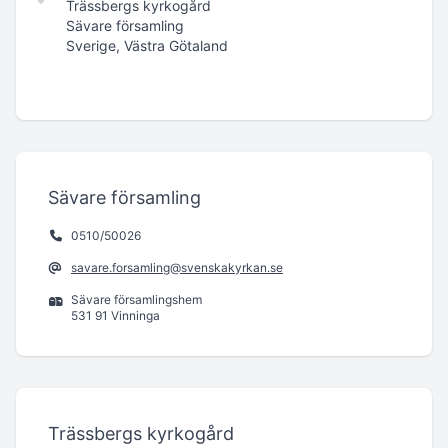
Trässbergs kyrkogård
Sävare församling
Sverige, Västra Götaland
Sävare församling
0510/50026
savare.forsamling@svenskakyrkan.se
Sävare församlingshem
531 91 Vinninga
Trässbergs kyrkogård