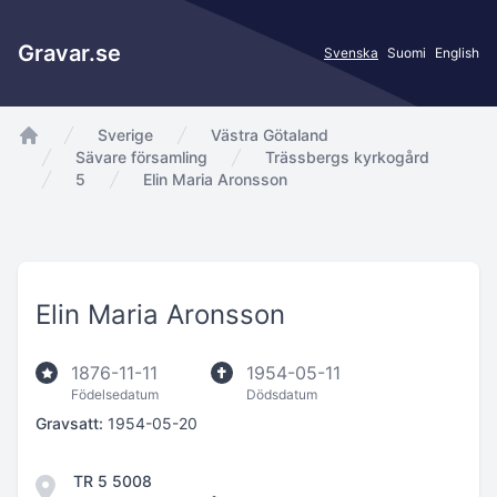
Gravar.se
Svenska
Suomi
English
Sverige
Västra Götaland
app.Start
Sävare församling
Trässbergs kyrkogård
5
Elin Maria Aronsson
Elin Maria Aronsson
1876-11-11
1954-05-11
Födelsedatum
Dödsdatum
Gravsatt:
1954-05-20
TR 5 5008