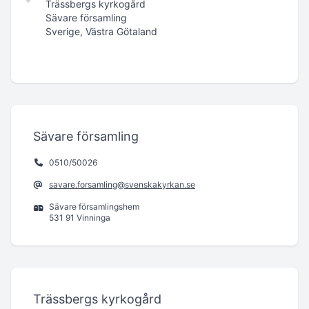
Trässbergs kyrkogård
Sävare församling
Sverige, Västra Götaland
Sävare församling
0510/50026
savare.forsamling@svenskakyrkan.se
Sävare församlingshem
531 91 Vinninga
Trässbergs kyrkogård