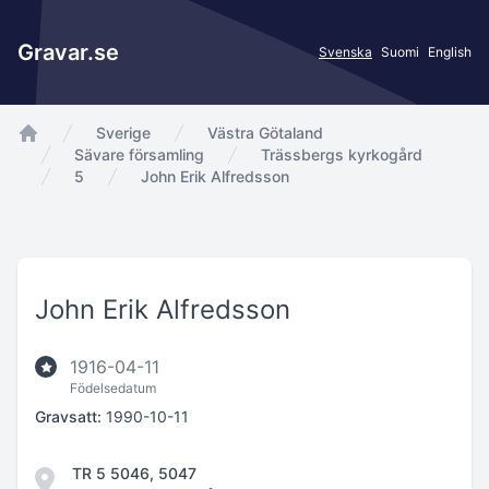
Gravar.se
Svenska
Suomi
English
Sverige
Västra Götaland
app.Start
Sävare församling
Trässbergs kyrkogård
5
John Erik Alfredsson
John Erik Alfredsson
1916-04-11
Födelsedatum
Gravsatt:
1990-10-11
TR 5 5046, 5047