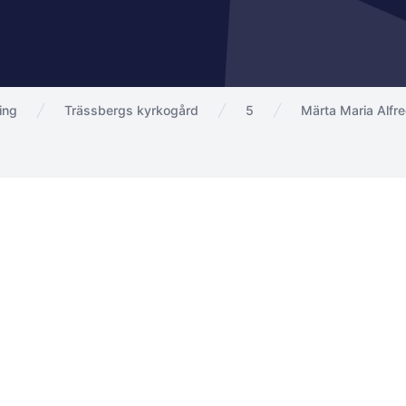
ing
Trässbergs kyrkogård
5
Märta Maria Alfr