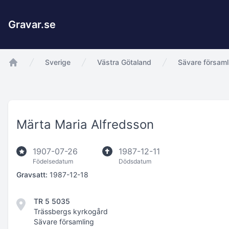
Gravar.se
Sverige
Västra Götaland
Sävare församl
app.Start
Märta Maria Alfredsson
1907-07-26
1987-12-11
Födelsedatum
Dödsdatum
Gravsatt:
1987-12-18
TR 5 5035
Trässbergs kyrkogård
Sävare församling