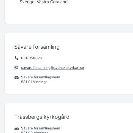
Sverige, Västra Götaland
Sävare församling
0510/50026
savare.forsamling@svenskakyrkan.se
Sävare församlingshem
531 91 Vinninga
Trässbergs kyrkogård
Sävare församlingshem
531 03 Vinninga