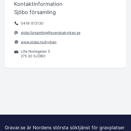
Kontaktinformation
Sjöbo församling
0416-513130
sjobo.forsamling@svenskakyrkan.se
www.sjobo.nu/kyrkan
Lilla Norregatan 3
275 30 SJÖBO
Gravar.se är Nordens största söktjänst för gravplatser