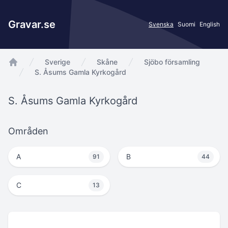
Gravar.se
Svenska
Suomi
English
Sverige
Skåne
Sjöbo församling
app.Start
S. Åsums Gamla Kyrkogård
S. Åsums Gamla Kyrkogård
Områden
A
B
91
44
C
13