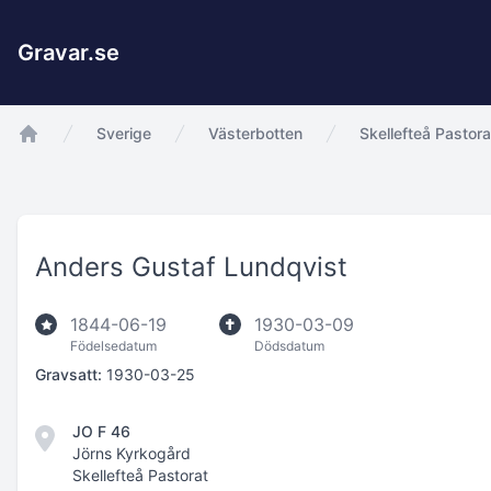
Gravar.se
Sverige
Västerbotten
Skellefteå Pastora
app.Start
Anders Gustaf Lundqvist
1844-06-19
1930-03-09
Födelsedatum
Dödsdatum
Gravsatt:
1930-03-25
JO F 46
Jörns Kyrkogård
Skellefteå Pastorat