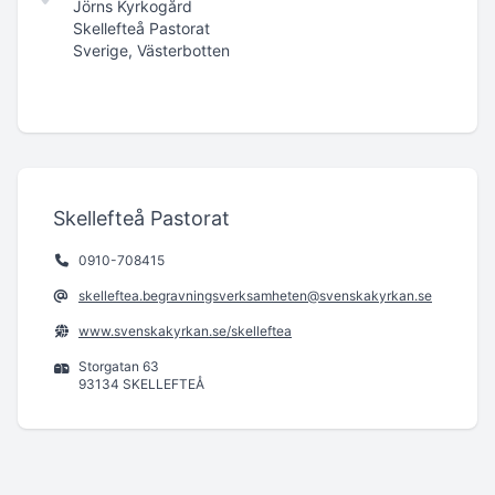
Jörns Kyrkogård
Skellefteå Pastorat
Sverige, Västerbotten
Skellefteå Pastorat
0910-708415
skelleftea.begravningsverksamheten@svenskakyrkan.se
www.svenskakyrkan.se/skelleftea
Storgatan 63
93134 SKELLEFTEÅ