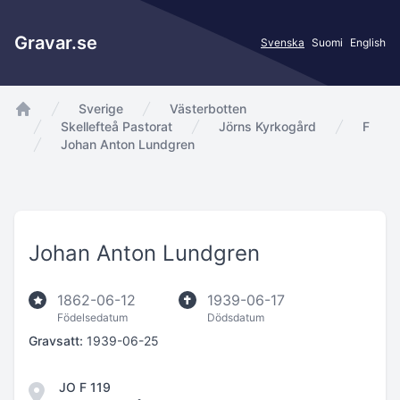
Gravar.se
Svenska
Suomi
English
Sverige
Västerbotten
app.Start
Skellefteå Pastorat
Jörns Kyrkogård
F
Johan Anton Lundgren
Johan Anton Lundgren
1862-06-12
1939-06-17
Födelsedatum
Dödsdatum
Gravsatt:
1939-06-25
JO F 119