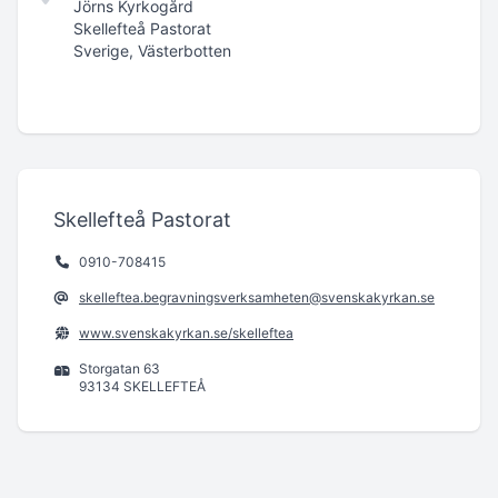
Jörns Kyrkogård
Skellefteå Pastorat
Sverige, Västerbotten
Skellefteå Pastorat
0910-708415
skelleftea.begravningsverksamheten@svenskakyrkan.se
www.svenskakyrkan.se/skelleftea
Storgatan 63
93134 SKELLEFTEÅ