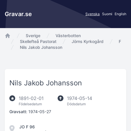
Gravar.se
Svenska
Suomi
English
Sverige
Västerbotten
app.Start
Skellefteå Pastorat
Jörns Kyrkogård
F
Nils Jakob Johansson
Nils Jakob Johansson
1891-02-01
1974-05-14
Födelsedatum
Dödsdatum
Gravsatt:
1974-05-27
JO F 96