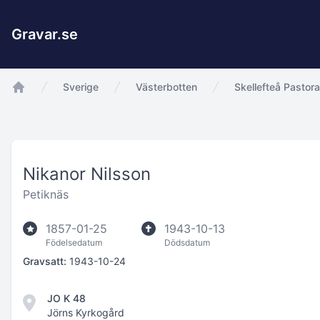
Gravar.se
Sverige
Västerbotten
Skellefteå Pastora
app.Start
Nikanor Nilsson
Petiknäs
1857-01-25
1943-10-13
Födelsedatum
Dödsdatum
Gravsatt:
1943-10-24
JO K 48
Jörns Kyrkogård