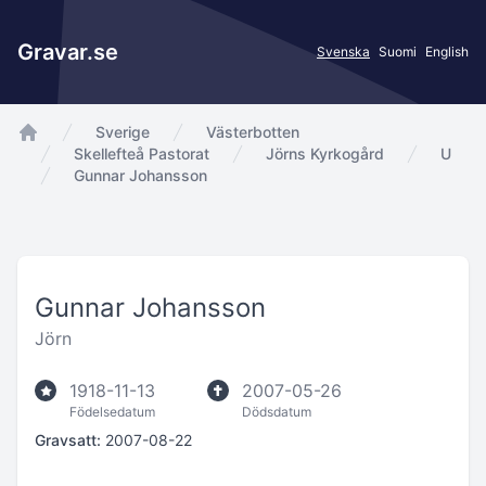
Gravar.se
Svenska
Suomi
English
Sverige
Västerbotten
app.Start
Skellefteå Pastorat
Jörns Kyrkogård
U
Gunnar Johansson
Gunnar Johansson
Jörn
1918-11-13
2007-05-26
Födelsedatum
Dödsdatum
Gravsatt:
2007-08-22