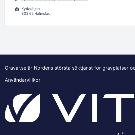
Kyrkvägen
302 65 Halmstad
Gravar.se är Nordens största söktjänst för gravplatser o
Användarvillkor