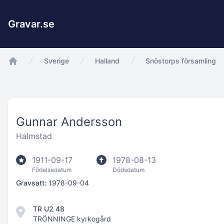
Gravar.se
Sverige
Halland
Snöstorps församling
app.Start
Gunnar Andersson
Halmstad
1911-09-17
1978-08-13
Födelsedatum
Dödsdatum
Gravsatt:
1978-09-04
TR U2 48
TRÖNNINGE kyrkogård