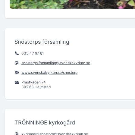
Snöstorps församling
035-17 97 81
snostorps.forsamling@svenskakyrkan.se
www.svenskakyrkan.se/snostorp
Prästvägen 74
302 63 Halmstad
TRÖNNINGE kyrkogård
kyrkogard.snostorp@svenskakyrkan.se