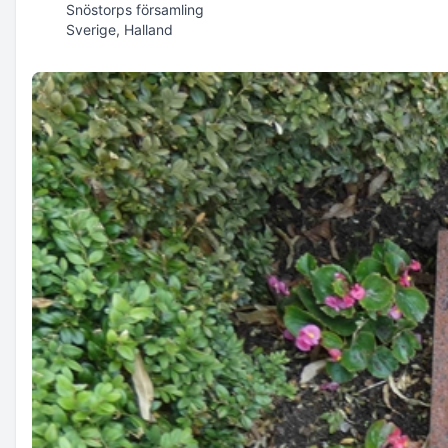
Snöstorps församling
Sverige, Halland