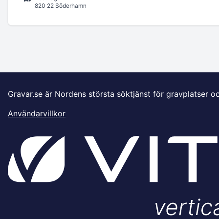
820 22 Söderhamn
Gravar.se är Nordens största söktjänst för gravplatser o
Användarvillkor