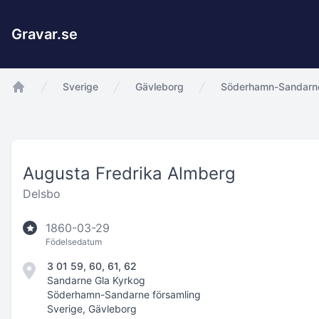
Gravar.se
Sverige
Gävleborg
Söderhamn-Sandarne
app.Start
Augusta Fredrika Almberg
Delsbo
1860-03-29
Födelsedatum
3 01 59, 60, 61, 62
Sandarne Gla Kyrkog
Söderhamn-Sandarne församling
Sverige, Gävleborg