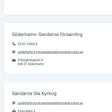
Söderhamn-Sandarne församling
0270-426513
soderhamn.kyrkogardsexp@svenskakyrkan.se
Prästgårdsgatan 5
826 21 Söderhamn
Sandarne Gla Kyrkog
soderhamn.kyrkogardsexp@svenskakyrkan.se
Postvägen 2