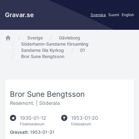
Gravar.se
Svenska
Suomi
English
Sverige
Gävleborg
app.Start
Söderhamn-Sandarne församling
Sandarne Gla Kyrkog
01
Bror Sune Bengtsson
Bror Sune Bengtsson
Resemont. |
Söderala
1930-01-12
1953-01-20
Födelsedatum
Dödsdatum
Gravsatt:
1953-01-31