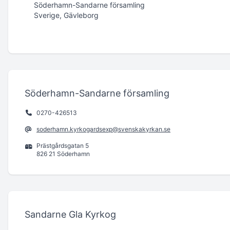
Söderhamn-Sandarne församling
Sverige, Gävleborg
Söderhamn-Sandarne församling
0270-426513
soderhamn.kyrkogardsexp@svenskakyrkan.se
Prästgårdsgatan 5
826 21 Söderhamn
Sandarne Gla Kyrkog