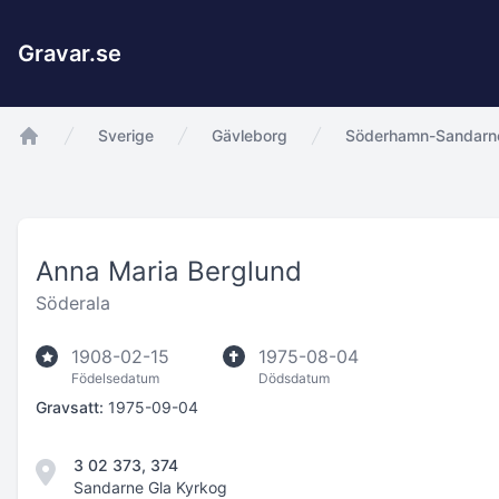
Gravar.se
Sverige
Gävleborg
Söderhamn-Sandarne
app.Start
Anna Maria Berglund
Söderala
1908-02-15
1975-08-04
Födelsedatum
Dödsdatum
Gravsatt:
1975-09-04
3 02 373, 374
Sandarne Gla Kyrkog