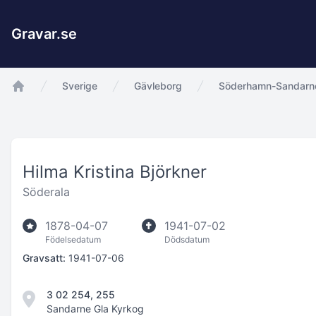
Gravar.se
Sverige
Gävleborg
Söderhamn-Sandarne
app.Start
Hilma Kristina Björkner
Söderala
1878-04-07
1941-07-02
Födelsedatum
Dödsdatum
Gravsatt:
1941-07-06
3 02 254, 255
Sandarne Gla Kyrkog