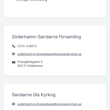
Söderhamn-Sandarne församling
0270-426513
soderhamn.kyrkogardsexp@svenskakyrkan.se
Prästgårdsgatan 5
826 21 Söderhamn
Sandarne Gla Kyrkog
soderhamn.kyrkogardsexp@svenskakyrkan.se