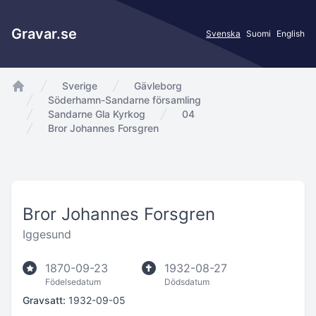
Gravar.se
Svenska
Suomi
English
Sverige
Gävleborg
app.Start
Söderhamn-Sandarne församling
Sandarne Gla Kyrkog
04
Bror Johannes Forsgren
Bror Johannes Forsgren
Iggesund
1870-09-23
1932-08-27
Födelsedatum
Dödsdatum
Gravsatt:
1932-09-05