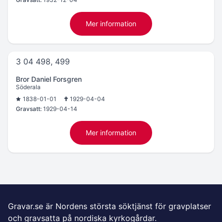
Mer information
3 04 498, 499
Bror Daniel Forsgren
Söderala
1838-01-01
1929-04-04
Gravsatt:
1929-04-14
Mer information
Gravar.se är Nordens största söktjänst för gravplatser
och gravsatta på nordiska kyrkogårdar.