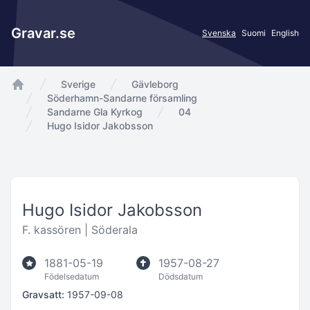
Gravar.se
Svenska
Suomi
English
Sverige
Gävleborg
app.Start
Söderhamn-Sandarne församling
Sandarne Gla Kyrkog
04
Hugo Isidor Jakobsson
Hugo Isidor Jakobsson
F. kassören |
Söderala
1881-05-19
1957-08-27
Födelsedatum
Dödsdatum
Gravsatt:
1957-09-08