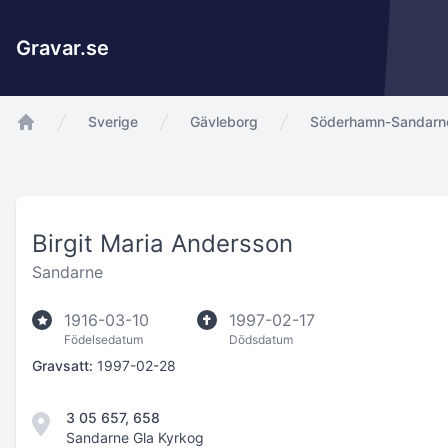
Gravar.se
Sverige
Gävleborg
Söderhamn-Sandarne
app.Start
Birgit Maria Andersson
Sandarne
1916-03-10
1997-02-17
Födelsedatum
Dödsdatum
Gravsatt:
1997-02-28
3 05 657, 658
Sandarne Gla Kyrkog