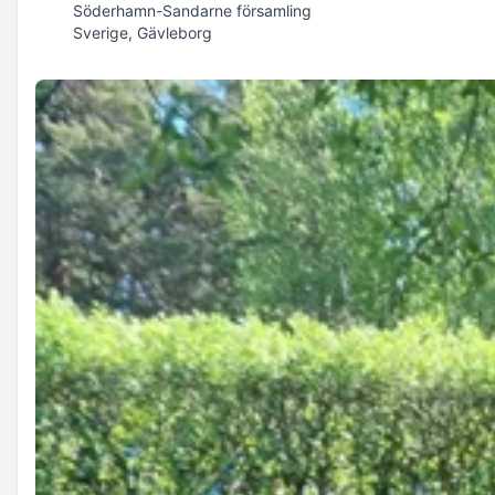
Söderhamn-Sandarne församling
Sverige, Gävleborg