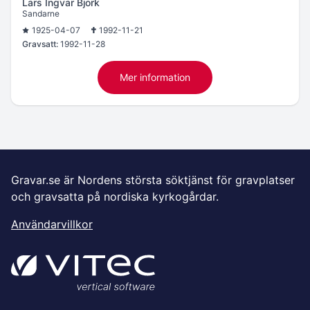
Lars Ingvar Björk
Sandarne
1925-04-07
1992-11-21
Gravsatt:
1992-11-28
Mer information
Gravar.se är Nordens största söktjänst för gravplatser
och gravsatta på nordiska kyrkogårdar.
Användarvillkor