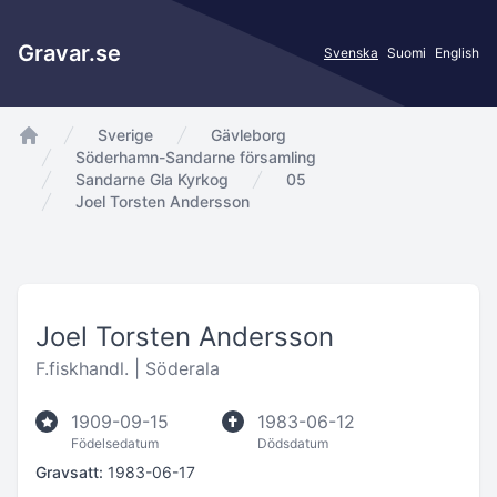
Gravar.se
Svenska
Suomi
English
Sverige
Gävleborg
app.Start
Söderhamn-Sandarne församling
Sandarne Gla Kyrkog
05
Joel Torsten Andersson
Joel Torsten Andersson
F.fiskhandl. |
Söderala
1909-09-15
1983-06-12
Födelsedatum
Dödsdatum
Gravsatt:
1983-06-17