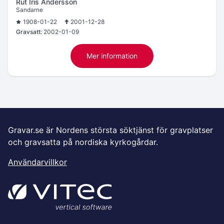
Rut Iris Andersson
Sandarne
1908-01-22
2001-12-28
Gravsatt:
2002-01-09
Mer information
Gravar.se är Nordens största söktjänst för gravplatser
och gravsatta på nordiska kyrkogårdar.
Användarvillkor