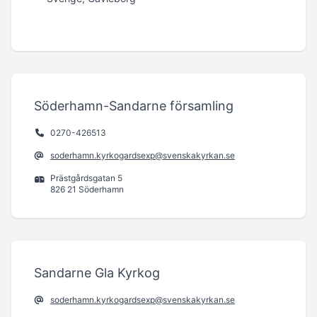
Söderhamn-Sandarne församling
0270-426513
soderhamn.kyrkogardsexp@svenskakyrkan.se
Prästgårdsgatan 5
826 21 Söderhamn
Sandarne Gla Kyrkog
soderhamn.kyrkogardsexp@svenskakyrkan.se