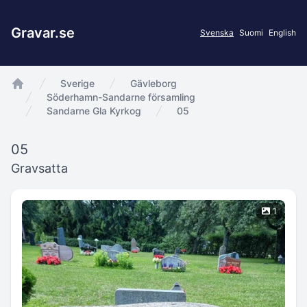
Gravar.se
Svenska
Suomi
English
Sverige
Gävleborg
app.Start
Söderhamn-Sandarne församling
Sandarne Gla Kyrkog
05
05
Gravsatta
1