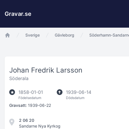
Gravar.se
Sverige
Gävleborg
Söderhamn-Sandarne
app.Start
Johan Fredrik Larsson
Söderala
1858-01-01
1939-06-14
Födelsedatum
Dödsdatum
Gravsatt:
1939-06-22
2 06 20
Sandarne Nya Kyrkog