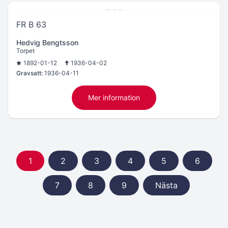
FR B 63
Hedvig Bengtsson
Torpet
1892-01-12
1936-04-02
Gravsatt:
1936-04-11
Mer information
1
2
3
4
5
6
7
8
9
Nästa