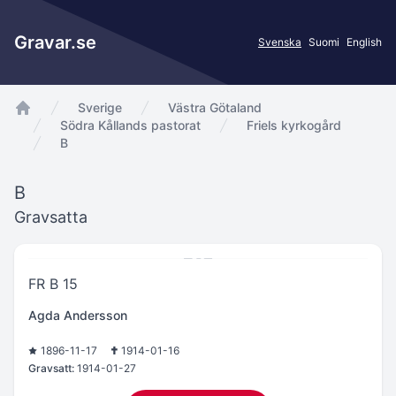
Gravar.se
Svenska
Suomi
English
Sverige
Västra Götaland
app.Start
Södra Kållands pastorat
Friels kyrkogård
B
B
Gravsatta
FR B 15
Agda Andersson
1896-11-17
1914-01-16
Gravsatt:
1914-01-27