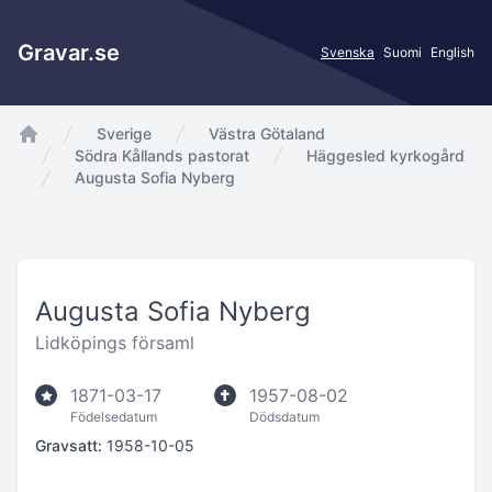
Gravar.se
Svenska
Suomi
English
Sverige
Västra Götaland
app.Start
Södra Kållands pastorat
Häggesled kyrkogård
Augusta Sofia Nyberg
Augusta Sofia Nyberg
Lidköpings församl
1871-03-17
1957-08-02
Födelsedatum
Dödsdatum
Gravsatt:
1958-10-05