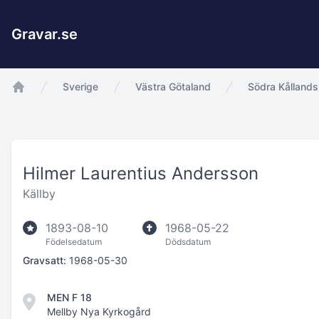
Gravar.se
Sverige
Västra Götaland
Södra Kållands
app.Start
Hilmer Laurentius Andersson
Källby
1893-08-10
1968-05-22
Födelsedatum
Dödsdatum
Gravsatt:
1968-05-30
MEN F 18
Mellby Nya Kyrkogård