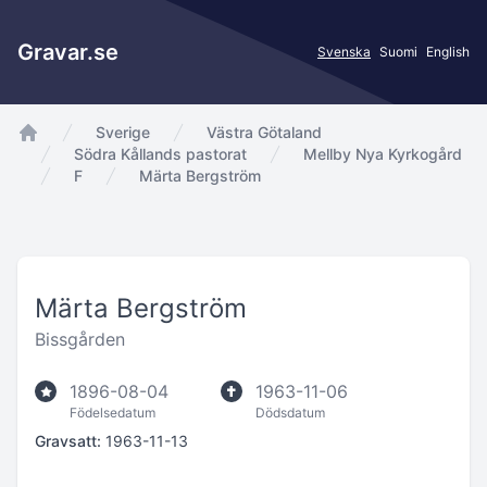
Gravar.se
Svenska
Suomi
English
Sverige
Västra Götaland
app.Start
Södra Kållands pastorat
Mellby Nya Kyrkogård
F
Märta Bergström
Märta Bergström
Bissgården
1896-08-04
1963-11-06
Födelsedatum
Dödsdatum
Gravsatt:
1963-11-13